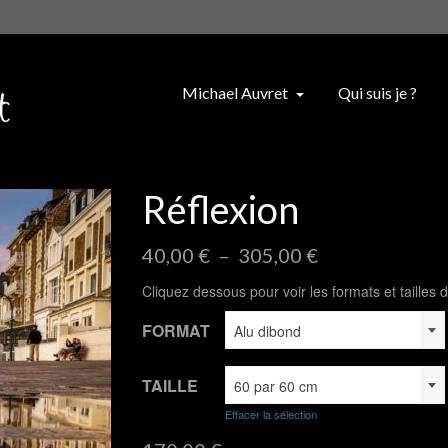
Michael Auvret
Qui suis je ?
Réflexion
Plage
40,00
€
–
305,00
€
de
Cliquez dessous pour voir les formats et tailles d
prix :
40,00 €
FORMAT
Alu dibond
à
305,00 €
TAILLE
60 par 60 cm
Effacer la sélection