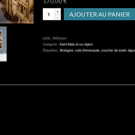
170,00
€
quantité
AJOUTER AU PANIER
de
Réflexion
UGS :
Réflexion
Catégorie :
Saint Malo et sa région
Étiquettes :
Bretagne
,
cote d'émeraude
,
coucher de soleil
,
digu