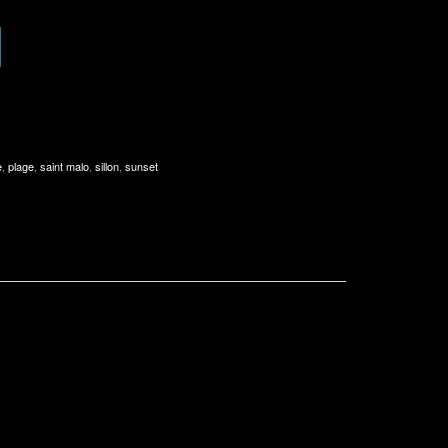
e
,
plage
,
saint malo
,
sillon
,
sunset