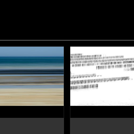
Panopayzen3
Panorama sur les bouch
CHOIX DES OPTIONS
CHOIX DES OPTION