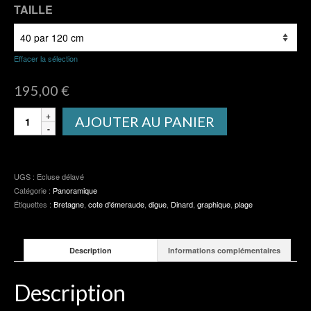
TAILLE
Effacer la sélection
195,00
€
quantité
AJOUTER AU PANIER
de
Ecluse
délavé
UGS :
Ecluse délavé
Catégorie :
Panoramique
Étiquettes :
Bretagne
,
cote d'émeraude
,
digue
,
Dinard
,
graphique
,
plage
Description
Informations complémentaires
Description