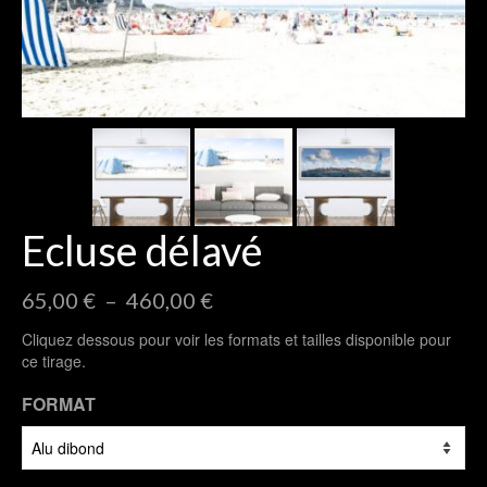
Ecluse délavé
Plage
65,00
€
–
460,00
€
de
Cliquez dessous pour voir les formats et tailles disponible pour
prix :
ce tirage.
65,00 €
à
FORMAT
460,00 €