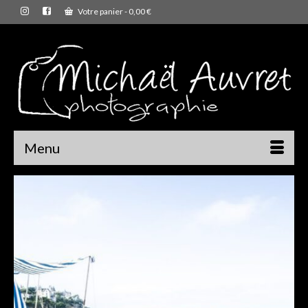
Votre panier
-
0,00
€
Menu