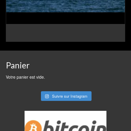
Le renard
CHOIX DES OPTIONS
Ce
produit
a
plusieurs
Panier
variations.
Les
Votre panier est vide.
options
peuvent
être
Suivre sur Instagram
choisies
sur
la
page
du
produit