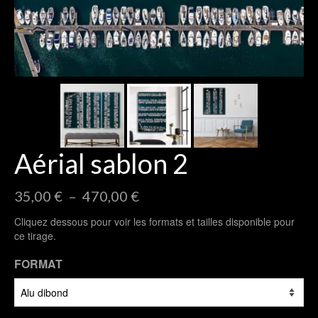
Aérial sablon 2
Plage
35,00
€
–
470,00
€
de
Cliquez dessous pour voir les formats et tailles disponible pour
prix :
ce tirage.
35,00 €
à
FORMAT
470,00 €