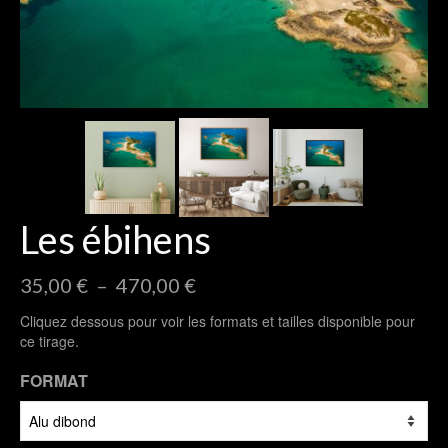
Les ébihens
Plage
35,00
€
–
470,00
€
de
Cliquez dessous pour voir les formats et tailles disponible pour
prix :
ce tirage.
35,00 €
à
FORMAT
470,00 €