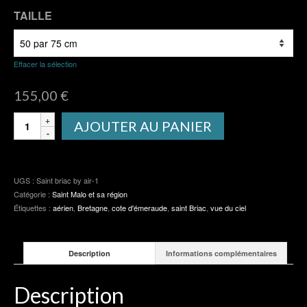
TAILLE
Effacer la sélection
155,00
€
quantité
AJOUTER AU PANIER
de
Les
ébihens
UGS :
Saint briac by air-1
Catégorie :
Saint Malo et sa région
Étiquettes :
aérien
,
Bretagne
,
cote d'émeraude
,
saint Briac
,
vue du ciel
Description
Informations complémentaires
Description