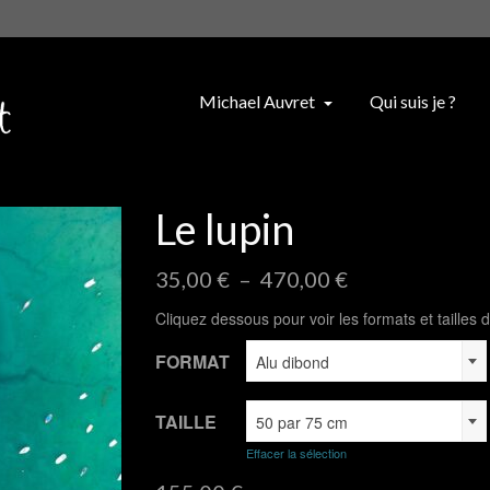
Michael Auvret
Qui suis je ?
Le lupin
Plage
35,00
€
–
470,00
€
de
Cliquez dessous pour voir les formats et tailles d
prix :
35,00 €
FORMAT
Alu dibond
à
470,00 €
TAILLE
50 par 75 cm
Effacer la sélection