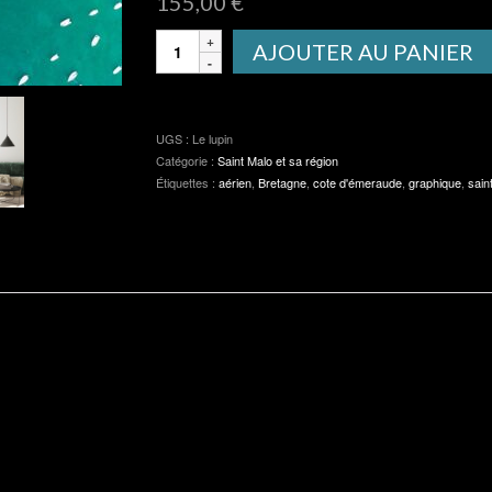
155,00
€
quantité
AJOUTER AU PANIER
de
Le
lupin
UGS :
Le lupin
Catégorie :
Saint Malo et sa région
Étiquettes :
aérien
,
Bretagne
,
cote d'émeraude
,
graphique
,
sain