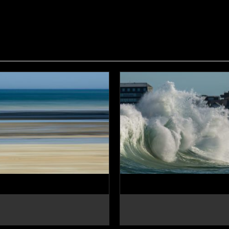
Panopayzen3
Backwash sur Rochebo
CHOIX DES OPTIONS
CHOIX DES OPTION