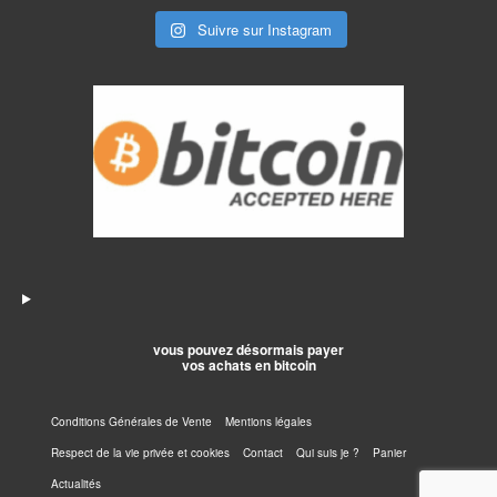
être
Suivre sur Instagram
choisies
sur
la
page
du
produit
vous pouvez désormais payer
vos achats en bitcoin
Conditions Générales de Vente
Mentions légales
Respect de la vie privée et cookies
Contact
Qui suis je ?
Panier
Actualités