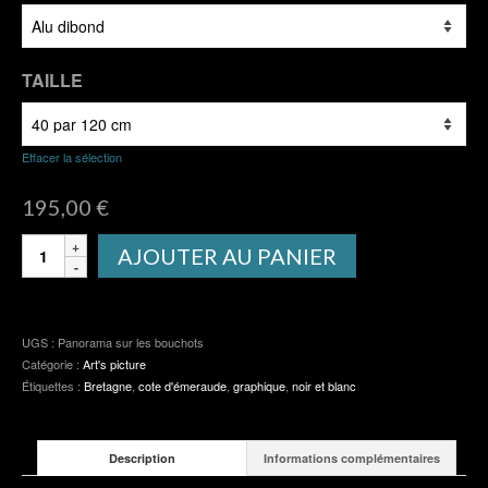
TAILLE
Effacer la sélection
195,00
€
quantité
AJOUTER AU PANIER
de
Panorama
sur
les
UGS :
Panorama sur les bouchots
bouchots
Catégorie :
Art's picture
Étiquettes :
Bretagne
,
cote d'émeraude
,
graphique
,
noir et blanc
Description
Informations complémentaires