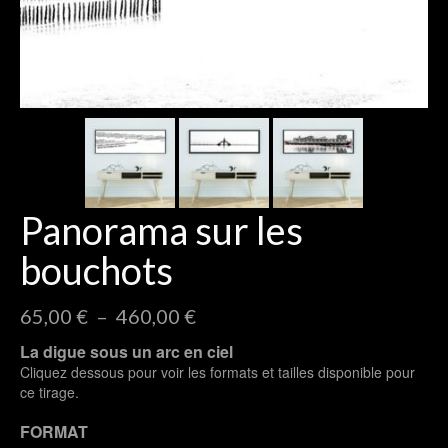
Panorama sur les
bouchots
Plage
65,00
€
–
460,00
€
de
La digue sous un arc en ciel
prix :
Cliquez dessous pour voir les formats et tailles disponible pour
65,00 €
ce tirage.
à
460,00 €
FORMAT