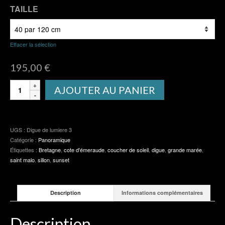
TAILLE
Effacer la sélection
195,00
€
quantité
AJOUTER AU PANIER
de
Digue
de
lumiere
UGS :
Digue de lumiere 3
3
Catégorie :
Panoramique
Étiquettes :
Bretagne
,
cote d'émeraude
,
coucher de soleil
,
digue
,
grande marée
,
saint malo
,
sillon
,
sunset
Description
Informations complémentaires
Description