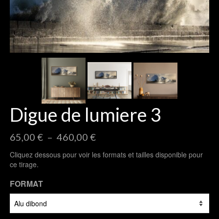
Digue de lumiere 3
Plage
65,00
€
–
460,00
€
de
Cliquez dessous pour voir les formats et tailles disponible pour
prix :
ce tirage.
65,00 €
à
FORMAT
460,00 €