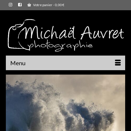
Votre panier
-
0,00
€
Menu