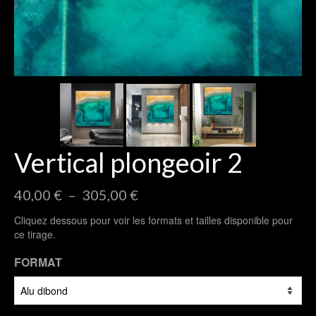
Vertical plongeoir 2
Plage
40,00
€
–
305,00
€
de
Cliquez dessous pour voir les formats et tailles disponible pour
prix :
ce tirage.
40,00 €
à
FORMAT
305,00 €