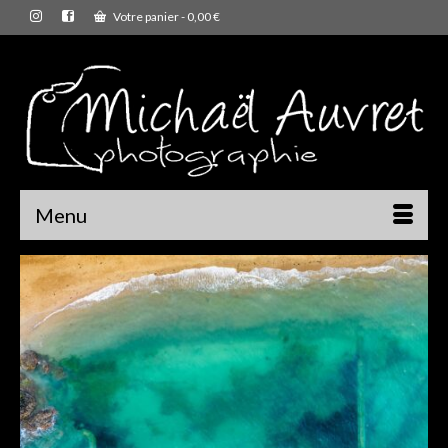
Votre panier
-
0,00
€
Menu