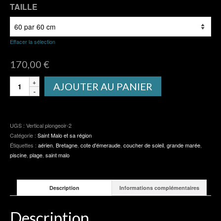
TAILLE
Effacer la sélection
170,00
€
quantité
AJOUTER AU PANIER
de
Vertical
plongeoir
2
UGS :
Vertical plongeoir-2
Catégorie :
Saint Malo et sa région
Étiquettes :
aérien
,
Bretagne
,
cote d'émeraude
,
coucher de soleil
,
grande marée
,
piscine
,
plage
,
saint malo
Description
Informations complémentaires
Description