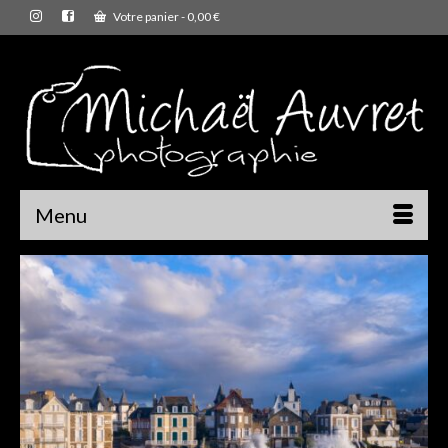
Votre panier
-
0,00
€
Menu