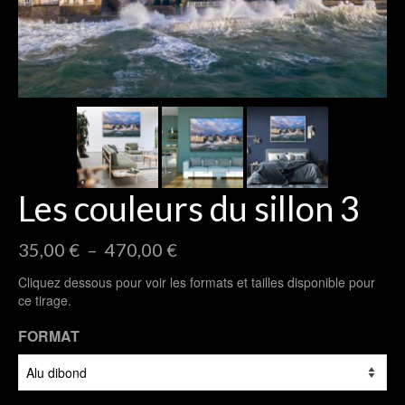
Les couleurs du sillon 3
Plage
35,00
€
–
470,00
€
de
Cliquez dessous pour voir les formats et tailles disponible pour
prix :
ce tirage.
35,00 €
à
FORMAT
470,00 €