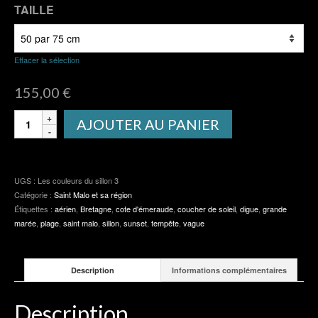
TAILLE
Effacer la sélection
155,00
€
quantité
AJOUTER AU PANIER
de
Les
couleurs
du
UGS :
Les couleurs du sillon 3
sillon
Catégorie :
Saint Malo et sa région
3
Étiquettes :
aérien
,
Bretagne
,
cote d'émeraude
,
coucher de soleil
,
digue
,
grande
marée
,
plage
,
saint malo
,
sillon
,
sunset
,
tempête
,
vague
Description
Informations complémentaires
Description