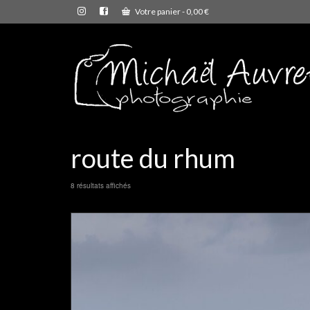
Votre panier
-
0,00
€
route du rhum
8 résultats affichés